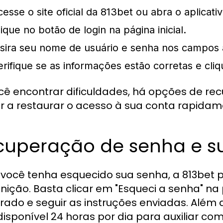
cesse o site oficial da 813bet ou abra o aplicat
lique no botão de login na página inicial.
nsira seu nome de usuário e senha nos campos 
erifique se as informações estão corretas e cliq
cê encontrar dificuldades, há opções de re
r a restaurar o acesso à sua conta rapidam
cuperação de senha e s
você tenha esquecido sua senha, a 813bet 
inição. Basta clicar em "Esqueci a senha" na 
trado e seguir as instruções enviadas. Além d
disponível 24 horas por dia para auxiliar c