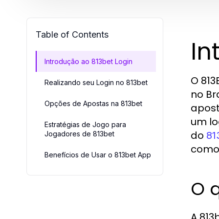
Table of Contents
In
Introdução ao 813bet Login
O 813
Realizando seu Login no 813bet
no Br
Opções de Apostas na 813bet
apost
um lo
Estratégias de Jogo para
do
Jogadores de 813bet
81
como 
Benefícios de Usar o 813bet App
O q
A 813