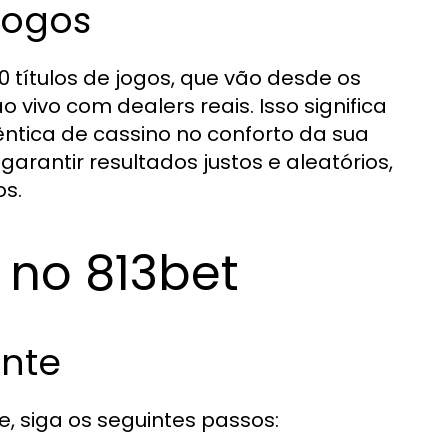
jogos
 títulos de jogos, que vão desde os
 vivo com dealers reais. Isso significa
ntica de cassino no conforto da sua
arantir resultados justos e aleatórios,
os.
 no 813bet
ente
te, siga os seguintes passos: