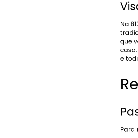
Vis
Na 81
tradi
que v
casa.
e tod
Re
Pas
Para 