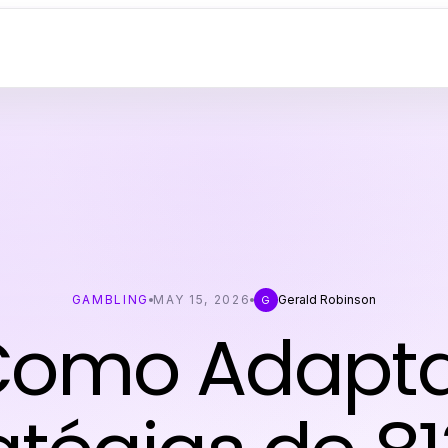
GAMBLING
MAY 15, 2026
Gerald Robinson
G
Como Adapta