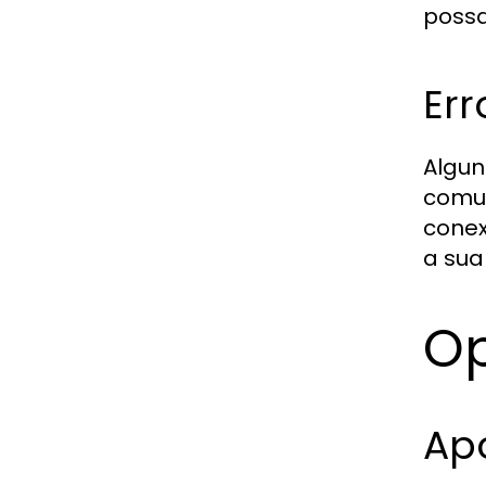
possa
Er
Algun
comun
conex
a sua
Op
Apo