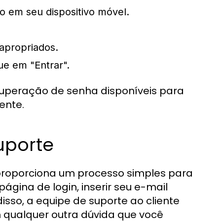
ivo em seu dispositivo móvel.
apropriados.
ue em "Entrar".
cuperação de senha disponíveis para
ente.
uporte
proporciona um processo simples para
página de login, inserir seu e-mail
isso, a equipe de suporte ao cliente
om qualquer outra dúvida que você