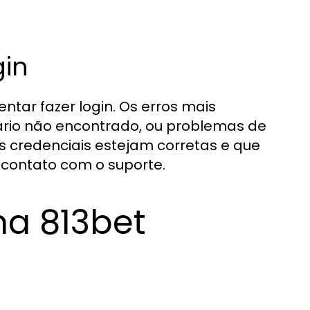
gin
tar fazer login. Os erros mais
rio não encontrado, ou problemas de
s credenciais estejam corretas e que
 contato com o suporte.
a 813bet