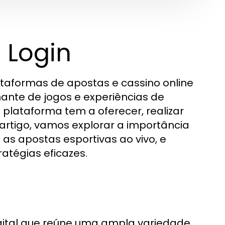
 Login
aformas de apostas e cassino online
nante de jogos e experiências de
plataforma tem a oferecer, realizar
 artigo, vamos explorar a importância
 as apostas esportivas ao vivo, e
atégias eficazes.
gital que reúne uma ampla variedade