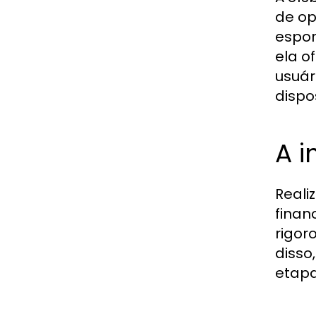
de op
espor
ela o
usuár
dispo
A i
Reali
finan
rigor
disso
etapa