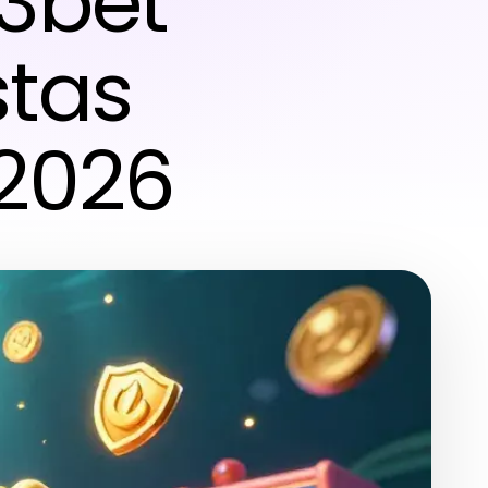
13bet
stas
2026