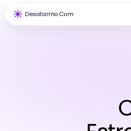
Desatarrno.Com