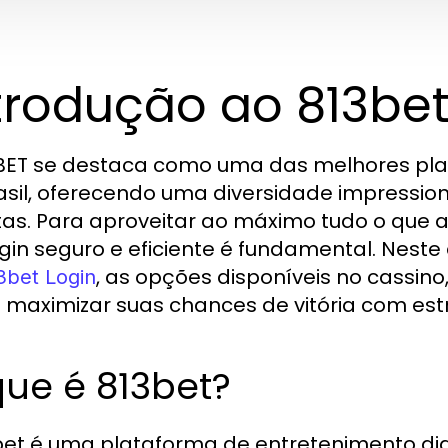
trodução ao 813bet
BET se destaca como uma das melhores plat
asil, oferecendo uma diversidade impressio
as. Para aproveitar ao máximo tudo o que a 
gin seguro e eficiente é fundamental. Neste
, as opções disponíveis no cassino,
3bet Login
maximizar suas chances de vitória com estr
ue é 813bet?
bet é uma plataforma de entretenimento di